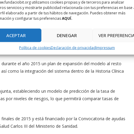
añoles.
w.fundaciobit.org utilizamos cookies propias y de terceros para analizar
ros servicios y mostrarte publicidad relacionada con tus preferencias en base 
ue pueda crecer con datos de otros hospitales públicos
rfil elaborado a partir de tus hábitos de navegación. Puedes obtener más
oftware‘, que contribuirá a la reducción de gastos del Sistema
mación y configurar tus preferencias
AQUÍ.
al sector sanitario privado.
ACEPTAR
DENEGAR
VER PREFERENCI
a avanzar en todos los ámbitos y en este caso en el de la
ón y Desarrollo Tecnológico, Antoni Mateos, ha destacado que
Política de cookies
Declaración de privacidad
Impressum
 público al sector privado”.
 durante el año 2015 un plan de expansión del modelo al resto
así como la integración del sistema dentro de la Historia Clínica
junta, estableciendo un modelo de predicción de la tasa de
eas por niveles de riesgos, lo que permitirá comparar tasas de
a finales de 2015 y está financiado por la Convocatoria de ayudas
alud Carlos III del Ministerio de Sanidad.