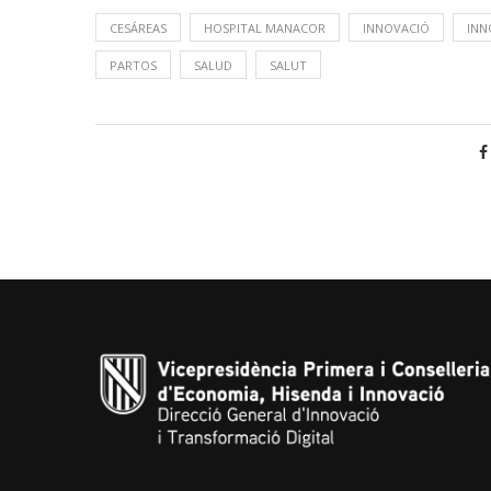
CESÁREAS
HOSPITAL MANACOR
INNOVACIÓ
INN
PARTOS
SALUD
SALUT