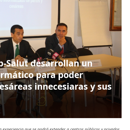
Ib-Salut desarrollan un
ormático para poder
esáreas innecesiaras y sus
 experiencia que se podrá extender a centros públicos y privados