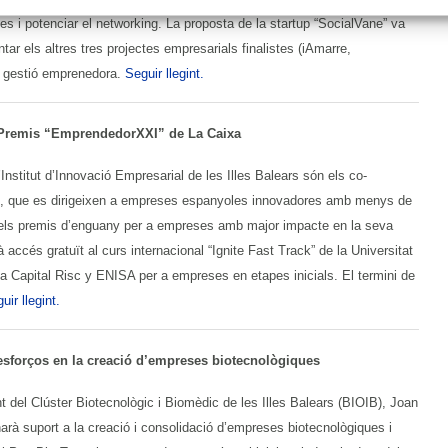
es i potenciar el networking. La proposta de la startup “SocialVane” va
ar els altres tres projectes empresarials finalistes (iAmarre,
en gestió emprenedora.
Seguir llegint.
s Premis “EmprendedorXXI” de La Caixa
Institut d’Innovació Empresarial de les Illes Balears són els co-
s, que es dirigeixen a empreses espanyoles innovadores amb menys de
 dels premis d’enguany per a empreses amb major impacte en la seva
accés gratuït al curs internacional “Ignite Fast Track” de la Universitat
xa Capital Risc y ENISA per a empreses en etapes inicials. El termini de
uir llegint.
esforços en la creació d’empreses biotecnològiques
ent del Clúster Biotecnològic i Biomèdic de les Illes Balears (BIOIB), Joan
narà suport a la creació i consolidació d’empreses biotecnològiques i