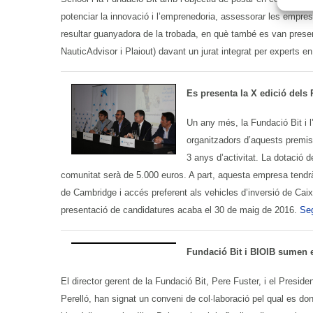
potenciar la innovació i l’emprenedoria, assessorar les empres
resultar guanyadora de la trobada, en què també es van present
NauticAdvisor i Plaiout) davant un jurat integrat per experts 
Es presenta la X edició del
Un any més, la Fundació Bit i l’
organitzadors d’aquests premi
3 anys d’activitat. La dotació
comunitat serà de 5.000 euros. A part, aquesta empresa tendrà 
de Cambridge i accés preferent als vehicles d’inversió de Cai
presentació de candidatures acaba el 30 de maig de 2016.
Seg
Fundació Bit i BIOIB sumen 
El director gerent de la Fundació Bit, Pere Fuster, i el Presid
Perelló, han signat un conveni de col·laboració pel qual es do