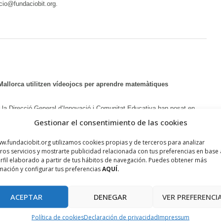
cio@fundaciobit.org.
Mallorca utilitzen vídeojocs per aprendre matemàtiques
la Direcció General d’Innovació i Comunitat Educativa han posat en
Gestionar el consentimiento de las cookies
 la Direcció General d’Innovació i Recerca el projecte pilot “Play for
ídeojocs en l’aprenentatge de les matemàtiques. Des del passat febrer i
w.fundaciobit.org utilizamos cookies propias y de terceros para analizar
0 alumnes de 4t de primària dels centres educatius de Bendinat,
ros servicios y mostrarte publicidad relacionada con tus preferencias en base 
nt ús de l’eina.
Seguir llegint.
rfil elaborado a partir de tus hábitos de navegación. Puedes obtener más
mación y configurar tus preferencias
AQUÍ.
 Venture Network Palma sobre tecnologia aplicada al turisme
ACEPTAR
DENEGAR
VER PREFERENCI
tiva promoguda pel programa BStartup de Banc Sabadell, IE Business
Política de cookies
Declaración de privacidad
Impressum
 startups del sector Turisme de les Illes Balears amb inversors per