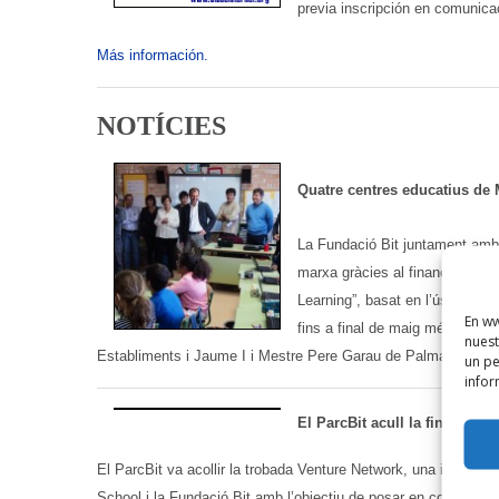
previa inscripción en comunica
Más información.
NOTÍCIES
Quatre centres educatius de 
La Fundació Bit juntament amb 
marxa gràcies al finançament de
Learning”, basat en l’ús dels v
En ww
fins a final de maig més de 14
nuest
Establiments i Jaume I i Mestre Pere Garau de Palma estan fe
un pe
infor
El ParcBit acull la final del
El ParcBit va acollir la trobada Venture Network, una inicia
School i la Fundació Bit amb l’objectiu de posar en contacte a