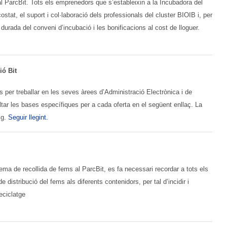
 al ParcBit. Tots els emprenedors que s’estableixin a la Incubadora del
ostat, el suport i col·laboració dels professionals del cluster BIOIB i, per
durada del conveni d’incubació i les bonificacions al cost de lloguer.
ió Bit
s per treballar en les seves àrees d’Administració Electrònica i de
ar les bases específiques per a cada oferta en el següent enllaç. La
ig.
Seguir llegint.
ema de recollida de fems al ParcBit, es fa necessari recordar a tots els
e distribució del fems als diferents contenidors, per tal d’incidir i
reciclatge