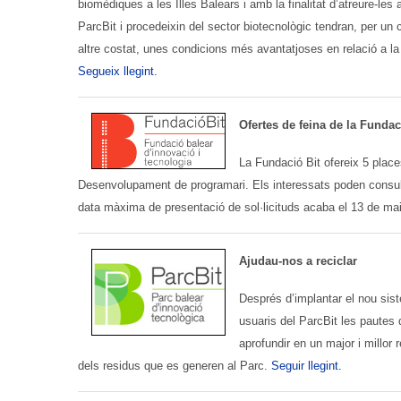
biomèdiques a les Illes Balears i amb la finalitat d’atreure-les
ParcBit i procedeixin del sector biotecnològic tendran, per un c
altre costat, unes condicions més avantatjoses en relació a la 
Segueix llegint.
Ofertes de feina de la Fundac
La Fundació Bit ofereix 5 place
Desenvolupament de programari. Els interessats poden consult
data màxima de presentació de sol·licituds acaba el 13 de ma
Ajudau-nos a reciclar
Després d’implantar el nou sist
usuaris del ParcBit les pautes d
aprofundir en un major i millor 
dels residus que es generen al Parc.
Seguir llegint.