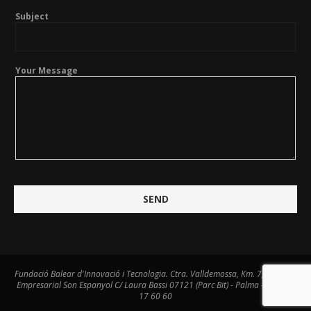
Subject
Your Message
Fundació Balear d'Innovació i Tecnologia. Ctra. Valldemossa, Km. 7,4. Centre
Empresarial Son Espanyol C/ Laura Bassi 07121 (Parc Bit) - Palma - Tel. 971
17 60 60