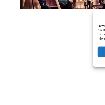
En ww
nuest
un pe
infor