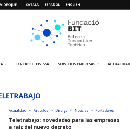
VIDEOJUEGOS: «MISSIÓN POSIDÓNIA PRO»
CATALÀ
ESPAÑOL
ENGLISH
IMO PACIENTE, ÚLTIMA VISITA»...
 ABRE UN PUNTO...
 LA AMPLIACIÓN Y MEJORA...
UNA JORNADA SOBRE...
A VISITA EL...
SPAIN UP...
CA
CENTREBIT EIVISSA
SERVICIOS EMPRESAS
ACTUALIDA
ELETRABAJO
Actualidad
Artículos
Divulga
Noticias
Portada-es
Teletrabajo: novedades para las empresas
a raíz del nuevo decreto