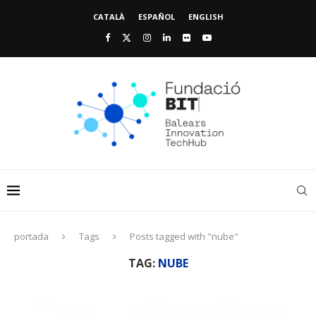
CATALÀ
ESPAÑOL
ENGLISH
portada
Tags
Posts tagged with "nube"
TAG:
NUBE