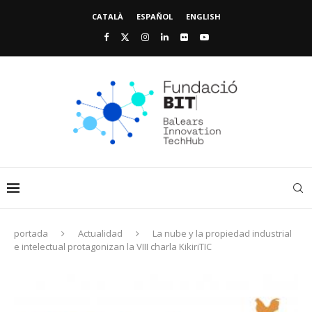
CATALÀ
ESPAÑOL
ENGLISH
portada
Actualidad
La nube y la propiedad industrial
e intelectual protagonizan la VIII charla KikiriTIC