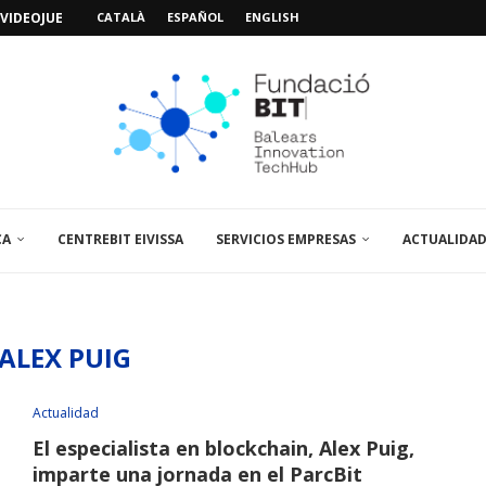
VIDEOJUEGOS: «MISSIÓN POSIDÓNIA PRO»
CATALÀ
ESPAÑOL
ENGLISH
IMO PACIENTE, ÚLTIMA VISITA»...
 ABRE UN PUNTO...
 LA AMPLIACIÓN Y MEJORA...
UNA JORNADA SOBRE...
A VISITA EL...
SPAIN UP...
CA
CENTREBIT EIVISSA
SERVICIOS EMPRESAS
ACTUALIDA
ALEX PUIG
Actualidad
El especialista en blockchain, Alex Puig,
imparte una jornada en el ParcBit