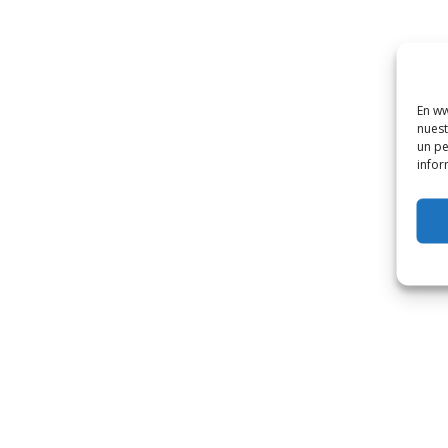
En ww
nuest
un pe
infor