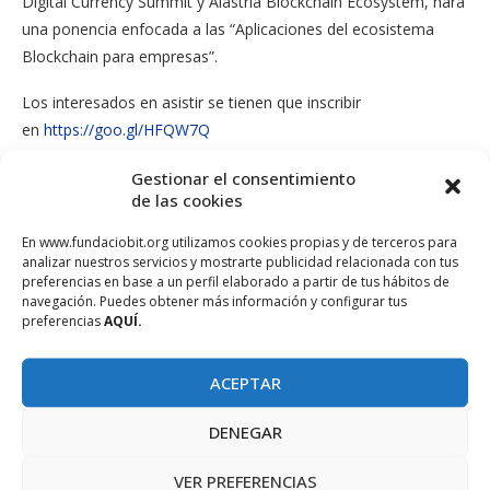
Digital Currency Summit y Alastria Blockchain Ecosystem, hará
una ponencia enfocada a las “Aplicaciones del ecosistema
Blockchain para empresas”.
Los interesados en asistir se tienen que inscribir
en
https://goo.gl/HFQW7Q
Se podrá seguir la jornada por Twitter a través del
hashtag
Gestionar el consentimiento
de las cookies
#BlockchainParcbit
En www.fundaciobit.org utilizamos cookies propias y de terceros para
analizar nuestros servicios y mostrarte publicidad relacionada con tus
preferencias en base a un perfil elaborado a partir de tus hábitos de
navegación. Puedes obtener más información y configurar tus
preferencias
AQUÍ.
ACEPTAR
DENEGAR
VER PREFERENCIAS