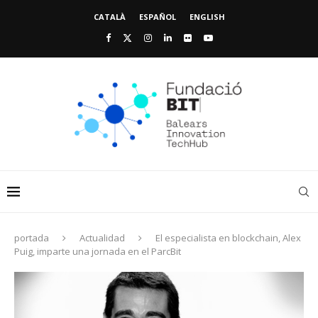
CATALÀ
ESPAÑOL
ENGLISH
portada
Actualidad
El especialista en blockchain, Alex
Puig, imparte una jornada en el ParcBit