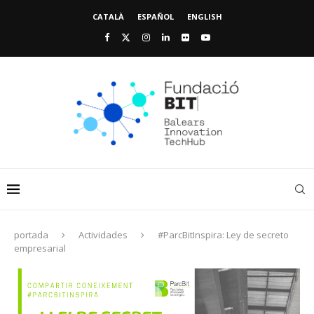
CATALÀ
ESPAÑOL
ENGLISH
portada
Actividades
#ParcBitInspira: Ley de secreto
empresarial