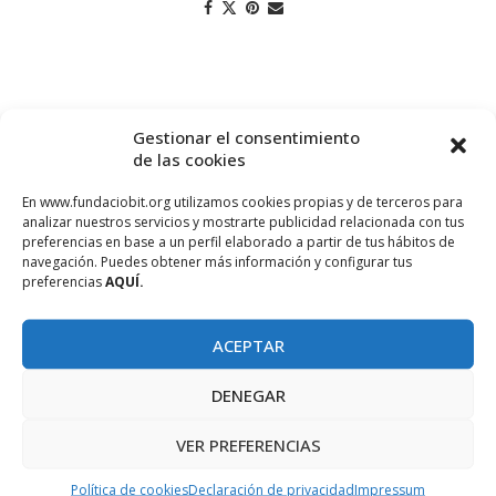
Gestionar el consentimiento
de las cookies
En www.fundaciobit.org utilizamos cookies propias y de terceros para
analizar nuestros servicios y mostrarte publicidad relacionada con tus
preferencias en base a un perfil elaborado a partir de tus hábitos de
navegación. Puedes obtener más información y configurar tus
PROJECTE COFINANÇAT PEL FONS SOCIAL EUROPEU
preferencias
AQUÍ.
ACEPTAR
DENEGAR
VER PREFERENCIAS
Política de cookies
Declaración de privacidad
Impressum