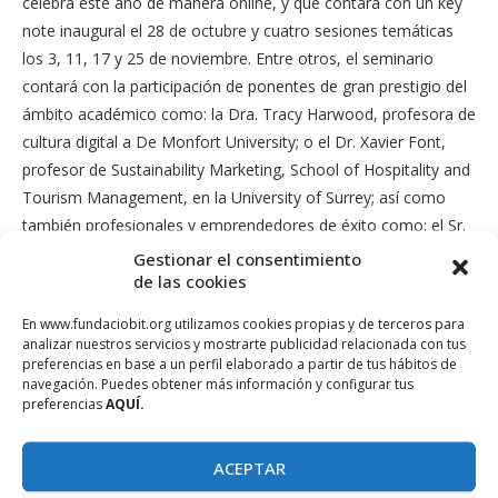
celebra este año de manera online, y que contará con un key
note inaugural el 28 de octubre y cuatro sesiones temáticas
los 3, 11, 17 y 25 de noviembre. Entre otros, el seminario
contará con la participación de ponentes de gran prestigio del
ámbito académico como: la Dra. Tracy Harwood, profesora de
cultura digital a De Monfort University; o el Dr. Xavier Font,
profesor de Sustainability Marketing, School of Hospitality and
Tourism Management, en la University of Surrey; así como
también profesionales y emprendedores de éxito como; el Sr.
Juan Otero, Socio fundador y CEO de Travala.com; la Dra.
Gestionar el consentimiento
de las cookies
Maria O’Connor, responsable del departamento social del
Grupo Good Hotel; o la Dra. Estefanía García, Fundadora y
En www.fundaciobit.org utilizamos cookies propias y de terceros para
CEO de Glutify y GenoVive.
analizar nuestros servicios y mostrarte publicidad relacionada con tus
preferencias en base a un perfil elaborado a partir de tus hábitos de
Más de 3.000 asistentes; principalmente profesionales del
navegación. Puedes obtener más información y configurar tus
preferencias
AQUÍ.
sector empresarial, de la investigación, del ámbito académico,
estudiantes y representantes de las administraciones públicas,
ACEPTAR
han participado ya en el Seminario INTO que llega así este año
a su 15.ª edición, un acontecimiento ya consolidado a nivel