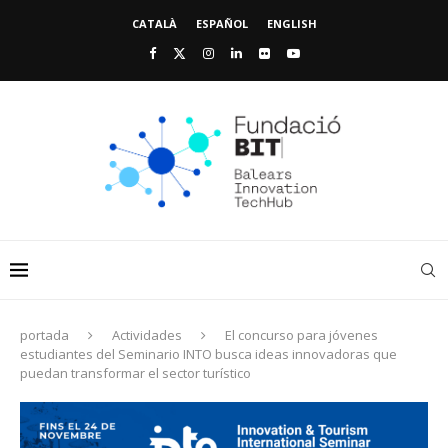
CATALÀ
ESPAÑOL
ENGLISH
portada
Actividades
El concurso para jóvenes
estudiantes del Seminario INTO busca ideas innovadoras que
puedan transformar el sector turístico