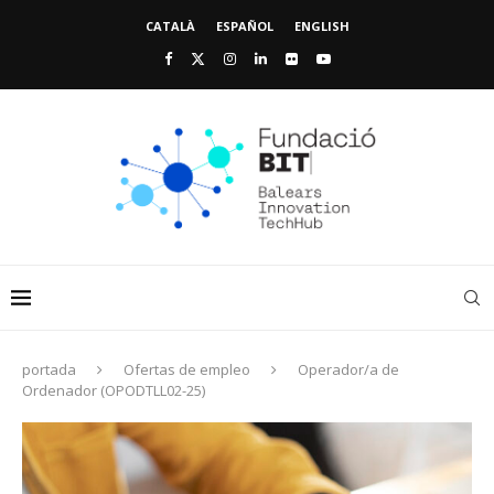
CATALÀ
ESPAÑOL
ENGLISH
portada
Ofertas de empleo
Operador/a de
Ordenador (OPODTLL02-25)