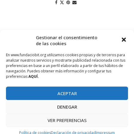
Gestionar el consentimiento
de las cookies
En www.fundaciobit.org utilizamos cookies propias y de terceros para
analizar nuestros servicios y mostrarte publicidad relacionada con tus
preferencias en base a un perfil elaborado a partir de tus hábitos de
navegación. Puedes obtener más información y configurar tus
preferencias
AQUÍ.
PROJECTE COFINANÇAT PEL FONS SOCIAL EUROPEU
ACEPTAR
DENEGAR
VER PREFERENCIAS
Política de cookies
Declaración de privacidad
Impressum