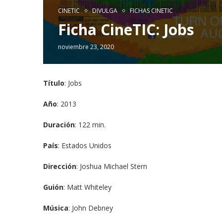
CINETIC
DIVULGA
FICHAS CINETIC
Ficha CineTIC: Jobs
noviembre 23, 2020
Título
: Jobs
Año
: 2013
Duración
: 122 min.
País
: Estados Unidos
Dirección
: Joshua Michael Stern
Guión
: Matt Whiteley
Música
: John Debney