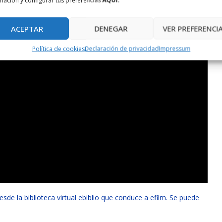
mación y configurar tus preferencias
AQUÍ.
ACEPTAR
DENEGAR
VER PREFERENCI
Política de cookies
Declaración de privacidad
Impressum
esde la biblioteca virtual ebiblio que conduce a efilm.
Se puede