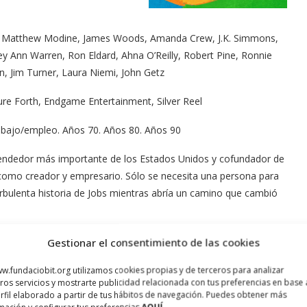
d, Matthew Modine, James Woods, Amanda Crew, J.K. Simmons,
y Ann Warren, Ron Eldard, Ahna O’Reilly, Robert Pine, Ronnie
n, Jim Turner, Laura Niemi, John Getz
ture Forth, Endgame Entertainment, Silver Reel
Trabajo/empleo. Años 70. Años 80. Años 90
prendedor más importante de los Estados Unidos y cofundador de
como creador y empresario. Sólo se necesita una persona para
urbulenta historia de Jobs mientras abría un camino que cambió
23.html
Gestionar el consentimiento de las cookies
w.fundaciobit.org utilizamos cookies propias y de terceros para analizar
ros servicios y mostrarte publicidad relacionada con tus preferencias en base 
rfil elaborado a partir de tus hábitos de navegación. Puedes obtener más