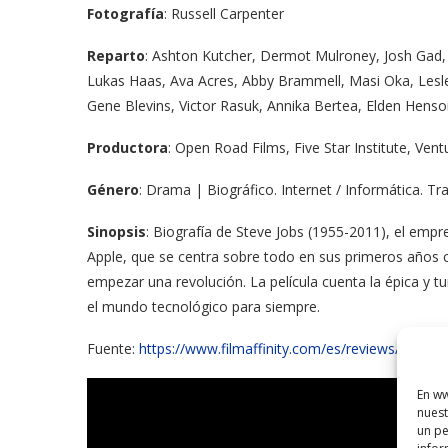
Fotografía
: Russell Carpenter
Reparto
: Ashton Kutcher, Dermot Mulroney, Josh Ga
Lukas Haas, Ava Acres, Abby Brammell, Masi Oka, Lesle
Gene Blevins, Victor Rasuk, Annika Bertea, Elden Henso
Productora
: Open Road Films, Five Star Institute, Ven
Género
: Drama | Biográfico. Internet / Informática. 
Sinopsis
: Biografía de Steve Jobs (1955-2011), el em
Apple, que se centra sobre todo en sus primeros años 
empezar una revolución. La película cuenta la épica y t
el mundo tecnológico para siempre.
Fuente:
https://www.filmaffinity.com/es/reviews/1/6014
En ww
nuest
un pe