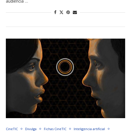
audiencia …
CineTIC
Divulga
Fichas CineTIC
Inteligencia artificial