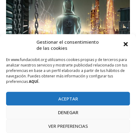
Gestionar el consentimiento
de las cookies
En www.fundaciobit.org utilizamos cookies propias y de terceros para
analizar nuestros servicios y mostrarte publicidad relacionada con tus
preferencias en base a un perfil elaborado a partir de tus hábitos de
navegación. Puedes obtener más información y configurar tus
preferencias
AQUÍ.
Blockchain
CineTIC
criptomonedas
Divulga
Fichas CineTIC
Ficha CineTIC: «Cryptopia»
ACEPTAR
mayo 2, 2023
DENEGAR
Un documental dirigido por Torsten Hoffmann sobre
tecnología blockchain y las criptomonedas. Lo podéis ver en
VER PREFERENCIAS
plataformas como Filmin, Prime …