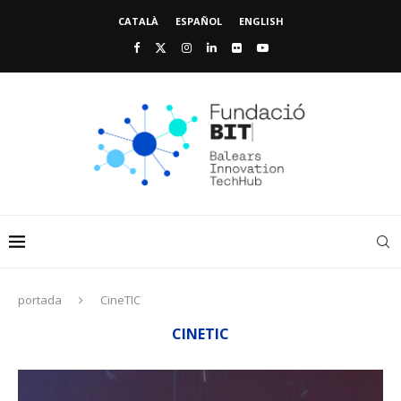
CATALÀ
ESPAÑOL
ENGLISH
portada
CineTIC
CINETIC