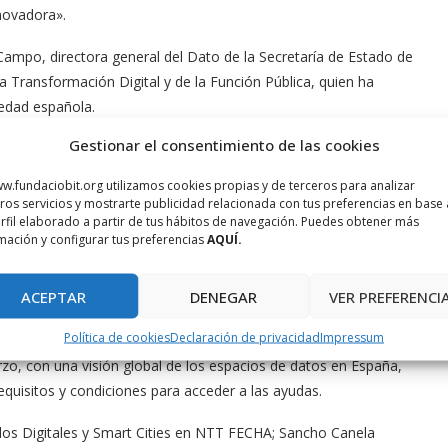
novadora».
Campo, directora general del Dato de la Secretaría de Estado de
ra la Transformación Digital y de la Función Pública, quien ha
iedad española.
Gestionar el consentimiento de las cookies
ción Pública participa activamente en el despliegue de los
ión de 4 millones de euros del Gobierno de España, en el marco
w.fundaciobit.org utilizamos cookies propias y de terceros para analizar
sformación y Resiliencia. Esta inversión apoya a proyectos como
ros servicios y mostrarte publicidad relacionada con tus preferencias en base 
rfil elaborado a partir de tus hábitos de navegación. Puedes obtener más
nibilidad del litoral, y el Espacio de Datos Turísticos del
mación y configurar tus preferencias
AQUÍ.
ificación turística, la reutilización de datos y el desarrollo
ACEPTAR
DENEGAR
VER PREFERENCI
ral de Programas, Gobernanza y Promoción de la Dirección
Política de cookies
Declaración de privacidad
Impressum
 proyectos y las oportunidades que ofrece la convocatoria de
rzo, con una visión global de los espacios de datos en España,
equisitos y condiciones para acceder a las ayudas.
elos Digitales y Smart Cities en NTT FECHA; Sancho Canela