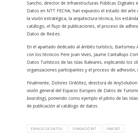
Sancho, director de Infraestructuras Públicas Digital
Datos en NTT FECHA, han expuesto el estado del arte d
la visión estratégica, la arquitectura técnica, los están
catálogo, el flujo de publicaciones, el proceso de adhesi
Datos de Red.es.
En el apartado dedicado al ámbito turístico, Bartomeu A
con los técnicos Pere Joan Vives, Jaume Cantallops Co
Datos Turísticos de las Islas Baleares, explicando los o
organizaciones participantes y el proceso de adhesión, 
Finalmente, Dolores Ordóñez, directora de AnySolutio
visión general del Espacio Europeo de Datos de Turismo
boarding
), poniendo como ejemplo el piloto de las Islas
de publicación al catálogo de datos.
ESPACIO DE DATOS
FUNDACIÓ BIT
PARCBIT