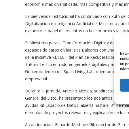
economía más diversificada, más competitiva y más in
La bienvenida institucional ha continuado con Ruth del 
Digitalización e inteligencia Artificial del Ministerio pa
expuesto el papel de los datos en la economía y la soc
El Ministerio para la Transformación Digital y de la Fun
espacios de datos en las Islas Baleares con una invers
En ww
de la iniciativa RETECH del Plan de Recuperación, Tran
nuest
un pe
TriRuralTech, centrado en gemelos digitales para la soste
infor
Gobierno dentro del Spain Living Lab, orientado en la plan
empresarial.
Durante la jornada, Antonio Alcolea, subdirector gene
General del Dato, ha presentado los adelantos de estos
ayudas Kit Espacio de Datos, abierta hasta el 31 de ma
ejemplos de proyectos relevantes y explicación de los r
A continuación, Eduardo Martínez Gil, director de Gem