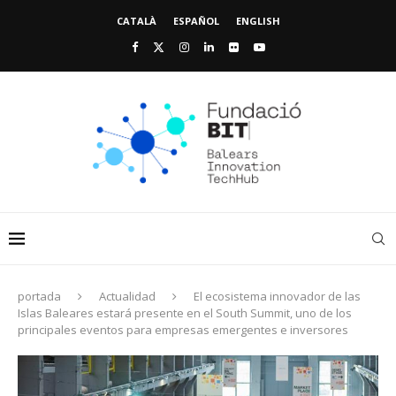
CATALÀ
ESPAÑOL
ENGLISH
portada
Actualidad
El ecosistema innovador de las
Islas Baleares estará presente en el South Summit, uno de los
principales eventos para empresas emergentes e inversores