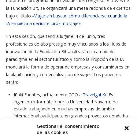
notar en el programa de actividades del congreso. A través de
la Fundación Bit, se organizará una mesa redonda de expertos
bajo el título
«Viajar sin buscar: cómo diferenciarse cuando la
IA empieza a decidir el próximo viaje»
.
En esta sesión, que tendrá lugar el 4 de junio, tres
profesionales de alto prestigio muy vinculados a los Hubs de
innovación de la Fundación Bit analizarán el cambio de
paradigma en el sector turístico y como la irrupción de la IA
modelará la forma de operar de empresas y consumidores en
la planificación y comercialización de viajes. Los ponentes
serán:
Iñaki Fuentes, actualmente COO a
TravelgateX
. Es
ingeniero informático por la Universidad Navarra. Ha
estado trabajando en muchas empresas de ámbito
internacional participante en grandes proyectos donde ha
podido experimentar, vivir, aprender y crecer hasta llegar al
Gestionar el consentimiento
ParcBit, en Mallorca, donde ha puesto en marcha
de las cookies
proyectos propios y donde se ha integrado en algunas de