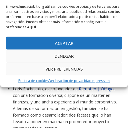
En www.fundaciobit.org utilizamos cookies propias y de terceros para
las empresas más relevantes del ecosistema TIC-Turismo.
analizar nuestros servicios y mostrarte publicidad relacionada con tus
Diego Pérez Sastre es cofundador y CTO (Chief
preferencias en base a un perfil elaborado a partir de tus hábitos de
Technology Officer) de
anyformat.io
. Estudió Ingeniería
navegación. Puedes obtener más información y configurar tus
preferencias
AQUÍ.
Informática en la Universidad Politècnica de Madrid y
cuenta con una amplia experiencia en el ámbito de la
inteligencia artificial. Antes de impulsar su propio proyecto
ACEPTAR
empresarial, desarrolló modelos de IA y automatización de
procesos en empresas líderes como Clarity AI, dentro de la
DENEGAR
división de GenAI. Actualmente, lidera el equipo de
ingeniería de anyformat, encargado de construir la
VER PREFERENCIAS
arquitectura tecnológica de extracción y procesamiento
inteligente de datos estructurados.
Política de cookies
Declaración de privacidad
Impressum
Loris Fochesato, es cofundador de
Remoteo | Offugo
,
con una formación diversa; dispone de un máster en
finanzas, y una ancha experiencia al mundo corporativo.
Además de su formación en gestión, también se ha
formado como desarrollador; dos facetas que lo han
llevado a poner en marcha un prometedor proyecto