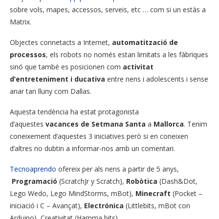
sobre vols, mapes, accessos, serveis, etc … com si un estàs a
Matrix.
Objectes connetacts a Internet,
automatització de
processos
, els robots no només estan limitats a les fàbriques
sinó que també es posicionen com
activitat
d’entreteniment i ducativa
entre nens i adolescents i sense
anar tan lluny com Dallas.
Aquesta tendència ha estat protagonista
d’aquestes
vacances de Setmana Santa
a
Mallorca
. Tenim
coneixement d’aquestes 3 iniciatives però si en coneixen
d’altres no dubtin a informar-nos amb un comentari.
Tecnoaprendo
ofereix per als nens a partir de 5 anys,
Programació
(ScratchJr y Scratch),
Robòtica
(Dash&Dot,
Lego Wedo, Lego MindStorms, mBot),
Minecraft
(Pocket –
iniciació i C – Avançat),
Electrónica
(Littlebits, mBot con
Arduino), Creativitat (Hamma bits).