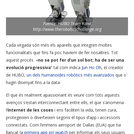
Fuente: HUBO Team Kaist
http://www.theroboticschallenge.org
Cada vegada són més els aparells que integren moltes
funcionalitats que fins fa poc havíem de fer nosaltres. Tot
aquest procés «
no se pot fer d’un sol bot; ha de ser una
evolució progressiva
” tal com indica
Jun Ho Oh
, el creador
de HUBO,
un dels humanoides robòtics més avanzados
que s’
hagin disenyat fins a la data.
El que és realment apassionant és veure com tots aquests
avenços s’estan interconnectant entre ells, el que s’anomena
l’
Internet de les coses
i ens faciliten la vida, tenen cura,
protegeixen o diverteixen segons el tipus d’app i accessoris
connectats. Com l’immens aeroport de Dallas (EUA) que ha
llançat la
primera app prr iwatch
per informar els seus usuaris