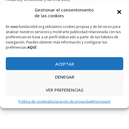
Gestionar el consentimiento
Tecforfun
, taller d’
animació 3D
, art digital amb
de las cookies
Minecraft.
En www.fundaciobit.org utilizamos cookies propias y de terceros para
Nexus Robotica
ofereix extraescolars en
Lego, idiomes
,
analizar nuestros servicios y mostrarte publicidad relacionada con tus
robòtica
i
vídeo jocs
.
preferencias en base a un perfil elaborado a partir de tus hábitos de
navegación. Puedes obtener más información y configurar tus
Learnbydoing.ibsis.es
organitza tallers de programació per a
preferencias
AQUÍ.
nens i intergeneracionals, ells es desplacen a la part forana,
Llucmajor, Inca, val la pena fer un cop d’ull al seu calendari
ACEPTAR
d’activitats.
DENEGAR
Poder apropar als nostres nens, els emprenedors de demà,
aquest tipus d’activitats és un acte per mostrar-los que la seva
VER PREFERENCIAS
imaginació és el seu únic límit, i que
«un adult creatiu és un
Política de cookies
Declaración de privacidad
Impressum
nen que ha sobreviscut»
(Ursula K. Le Guin).