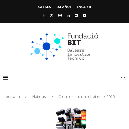
CATALÀ
ESPAÑOL
ENGLISH
portada
Noticias
Crear e usar un robot en el 2016.