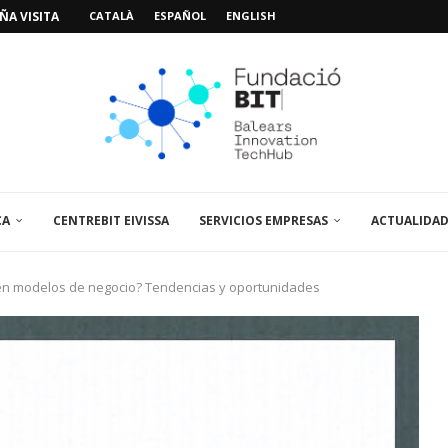
A VISITA EL...
CATALÀ
ESPAÑOL
ENGLISH
SPAIN UP...
CA
CENTREBIT EIVISSA
SERVICIOS EMPRESAS
ACTUALIDA
n modelos de negocio? Tendencias y oportunidades