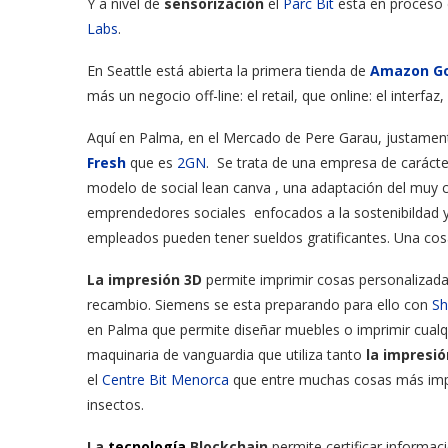
Y a nivel de
sensorización
el
Parc Bit
esta en proceso d
Labs
.
En Seattle está abierta la primera tienda de
Amazon G
más un negocio off-line: el retail, que online: el interf
Aquí en Palma, en el Mercado de Pere Garau, justamente
Fresh
que es
2GN
. Se trata de una empresa de carácte
modelo de social lean canva , una adaptación del muy
emprendedores sociales enfocados a la sostenibildad y
empleados pueden tener sueldos gratificantes. Una cosa
La impresión 3D
permite imprimir cosas personalizada
recambio. Siemens se esta preparando para ello con
S
en Palma que permite diseñar muebles o imprimir cualq
maquinaria de vanguardia que utiliza tanto
la impresió
el
Centre Bit Menorca
que entre muchas cosas más im
insectos.
La
tecnología
Blockchain
permite certificar informa