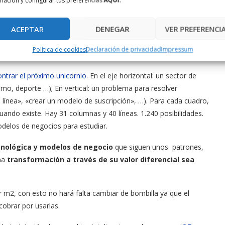
mación y configurar tus preferencias
AQUÍ.
ACEPTAR
DENEGAR
VER PREFERENCI
era ideal para ilustrar un ejercio que hizo
Eric Stromberg
, ex-
Política de cookies
Declaración de privacidad
Impressum
dedor web) que os explicamos a continuación.
ntrar el próximo unicornio
. En el eje horizontal: un sector de
smo, deporte …); En vertical: un problema para resolver
 línea», «crear un modelo de suscripción», …). Para cada cuadro,
uando existe. Hay 31 columnas y 40 líneas. 1.240 posibilidades.
odelos de negocios para estudiar.
cnológica y modelos de negocio
que siguen unos patrones,
una
transformación a través de su valor diferencial sea
 m2, con esto no hará falta cambiar de bombilla ya que el
cobrar por usarlas.