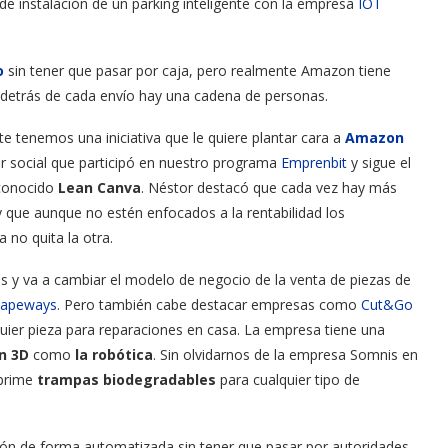
e instalación de un parking inteligente con la empresa
IOT
o
sin tener que pasar por caja, pero realmente Amazon tiene
az, detrás de cada envío hay una cadena de personas.
 tenemos una iniciativa que le quiere plantar cara a
Amazon
r social que participó en nuestro programa
Emprenbit
y sigue el
 conocido
Lean Canva
. Néstor destacó que cada vez hay más
 que aunque no estén enfocados a la rentabilidad los
 no quita la otra.
s y va a cambiar el modelo de negocio de la venta de piezas de
hapeways
. Pero también cabe destacar empresas como
Cut&Go
uier pieza para reparaciones en casa. La empresa tiene una
n 3D
como
la robótica
. Sin olvidarnos de la empresa Somnis en
prime
trampas biodegradables
para cualquier tipo de
ción de forma automatizada sin tener que pasar por autoridades