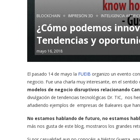
BLOCKCHAIN
IMPRESIÓN 3D
INTELIGENCIA ARTIFIC
¿Cómo podemos innova
Tendencias y oportun
mayo 16, 2018
El pasado 14 de mayo la
FUEIB
organizo un evento con 
negocio. Fue una charla muy interesante, en el sentido
modelos de negocio disruptivos relacionando Can
divulgación de tendencias tecnológicas Dr. TIC, nos h
añadiendo ejemplos de empresas de Baleares que han
No estamos hablando de futuro, no estamos hablan
más nos gusta de este blog, mostraros los grandes ret
Si por casualidad aun no conocéis a Néstor Guerra, a