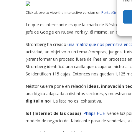
infor
Click above to view the interactive version on
PortasGroup
.
Lo que es interesante es que la charla de Néstor Guerra 
jefe de Google en Nueva York (y, él mismo, un empren
Stromberg ha creado
una matriz que nos permitirá enco
actividad, un objetivo o un tema (compras, juegos, turi
(«transformar un proceso fuera de línea en procesos en
Stromberg identificó una casilla que ocupa un nicho … c
Se identifican 115 cajas. Entonces nos quedan 1,125 m
Néstor Guerra pone en relación
ideas, innovación te
una lógica adaptada a distintos sectores, y muestran 
digital o no
! La lista no es exhaustiva.
Iot (Internet de las cosas)
Philips HUE
vende luz por
modelo de negocio del fabricante pasa de venderlas, a 