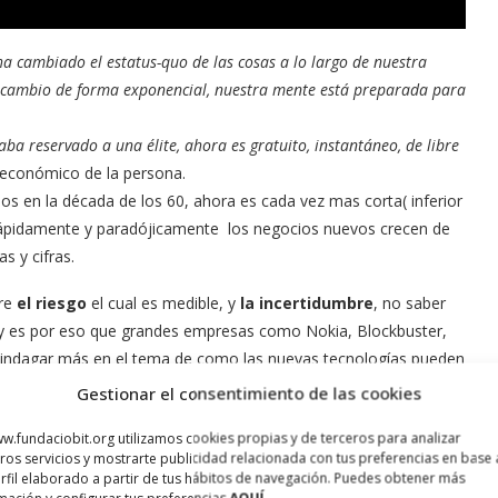
a cambiado el estatus-quo de las cosas a lo largo de nuestra
l cambio de forma exponencial, nuestra mente está preparada para
aba reservado a una élite, ahora es gratuito, instantáneo, de libre
-económico de la persona.
ños en la década de los 60, ahora es cada vez mas corta( inferior
ápidamente y paradójicamente los negocios nuevos crecen de
s y cifras.
tre
el riesgo
el cual es medible, y
la incertidumbre
, no saber
ce y es por eso que grandes empresas como Nokia, Blockbuster,
 indagar más en el tema de como las nuevas tecnologías pueden
ectura de
The Innovator´s Dilemna
.
Gestionar el consentimiento de las cookies
 alcanzado por parte de Netflix, Spotify, Wikipedia, Zipcar,
w.fundaciobit.org utilizamos cookies propias y de terceros para analizar
ros servicios y mostrarte publicidad relacionada con tus preferencias en base 
a imagen de abajo, verás en en tiempo real, cuantos $ estos
rfil elaborado a partir de tus hábitos de navegación. Puedes obtener más
que más del 50% de eso va a Apple.