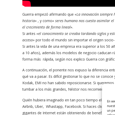
Guerra empezó afirmando que
«La innovación siempre h
historia»
, y como
» seres humano nos cuesta asimilar e
el crecimiento de forma lineal»
.
Si antes
«el conocimiento se creaba tardando siglos y est
acceso»
por todo el mundo sin importar el origen socio
Si antes la vida de una empresa era superior a los 50 a
a 10 años), además los modelos de negocio caducan r
forma más rápida, según nos explico Guerra con gráfica
A continuación, el ponente nos expuso la diferencia en
qué va a pasar. Es difícil gestionar lo que no se cono
Kodak, EMI no han sabido reposicionarse. Si queremos
tumbar a los más grandes, Néstor nos recomienda la l
Quién hubiera imaginado en tan poco tiempo el liderazgo
En ww
nuest
Airbnb, Uber, Whastapp, Facebook.
Si haces click en l
un pe
gigantes de Internet están obteniendo de beneficios y 