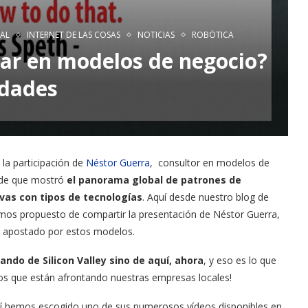
IAL
INTERNET DE LAS COSAS
NOTICIAS
ROBÓTICA
r en modelos de negocio?
idades
la participación de
Néstor Guerra
, consultor en modelos de
 de que mostró
el panorama global de patrones de
vas con tipos de tecnologías
. Aquí desde nuestro blog de
emos propuesto de compartir la presentación de Néstor Guerra,
 apostado por estos modelos.
do de Silicon Valley sino de aquí, ahora
, y eso es lo que
os que están afrontando nuestras empresas locales!
quí hemos escogido uno de sus numerosos vídeos disponibles en