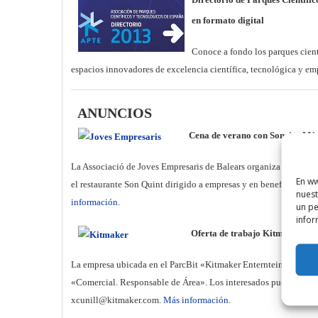
en formato digital
Conoce a fondo los parques cient
espacios innovadores de excelencia científica, tecnológica y em
ANUNCIOS
Cena de verano con Sonrisa Mé
La Associació de Joves Empresaris de Balears organiza para día 
En ww
el restaurante Son Quint dirigido a empresas y en beneficio a l
nuest
información
.
un pe
infor
Oferta de trabajo Kitmaker
La empresa ubicada en el ParcBit «Kitmaker Enternteinment» nece
«Comercial. Responsable de Área». Los interesados pueden hacer
xcunill@kitmaker.com.
Más información
.