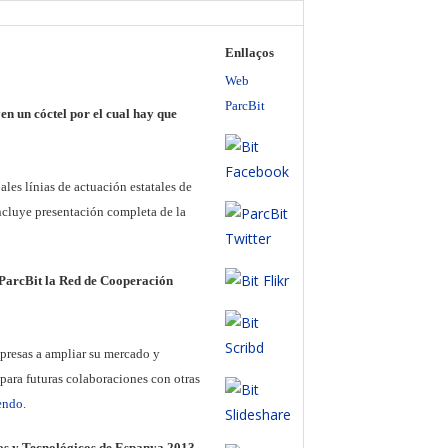
Enllaços
Web
ParcBit
n un cóctel por el cual hay que
les línias de actuación estatales de
ncluye presentación completa de la
 ParcBit la Red de Cooperación
presas a ampliar su mercado y
para futuras colaboraciones con otras
endo.
cos y Tecnológicos de Espanya 2013,