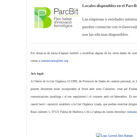
Locales disponibles en el ParcB
Las empresas o entidades interesa
pueden contactar con rvilanova@
son las oficinas disponibles.
Pot donar-se de baixa d’aquest butlletí o modificar alguna de les seves dades de conta
correu a
comunicacio@ibit.org
Avís legal:
A l’efecte de la Llei Orgànica 15/1999, de Protecció de Dades de caràcter personal, es f
present document estan incorporades al fitxer amb nom Contactes, creat per Fundaci
comunicacions (mailings i el seu seguiment) i el contacte amb col·laboradors. Es recone
cancel·lació i oposició establerts a la Llei Orgànica citada, que podran exercitar dirigin
Bassi número 1, 07121 Palma de Mallorca o bé a l’adreça de correu electrònic
comunic