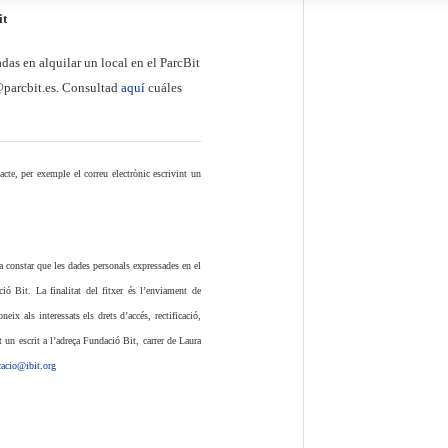
it
das en alquilar un local en el ParcBit
parcbit.es. Consultad
aquí
cuáles
cte, per exemple el correu electrònic escrivint un
a constar que les dades personals expressades en el
ó Bit. La finalitat del fitxer és l’enviament de
ix als interessats els drets d’accés, rectificació,
t un escrit a l’adreça Fundació Bit, carrer de Laura
acio@ibit.org