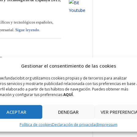
íficos y tecnológicos españoles,
presarial.
Sigue leyendo.
dica
Gestionar el consentimiento de las cookies
30 de julio una cena / networking en
w.fundaciobit.org utilizamos cookies propias y de terceros para analizar
a ONG Sonrisa Médica.
Más
ros servicios y mostrarte publicidad relacionada con tus preferencias en base 
rfil elaborado a partir de tus hábitos de navegación. Puedes obtener más
mación y configurar tus preferencias
AQUÍ.
ACEPTAR
DENEGAR
VER PREFERENCI
sita cubrir el puesto de trabajo de
 llegar sus currículums al correo
Política de cookies
Declaración de privacidad
Impressum