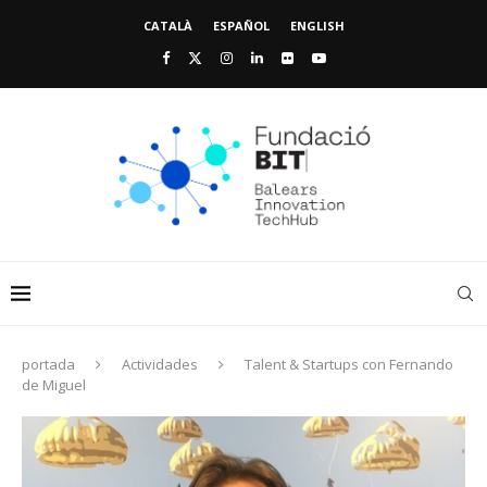
CATALÀ
ESPAÑOL
ENGLISH
portada
Actividades
Talent & Startups con Fernando
de Miguel