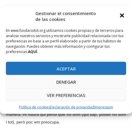
– Quina app i/o web consideres imprescindible i quina ens
Gestionar el consentimiento
recomanaries?
de las cookies
Imprescindible no crec que hi hagi res, al final ens apanyem
En www.fundaciobit.org utilizamos cookies propias y de terceros para
amb el que tenim, com s’ha fet sempre. Per aquestes coses sóc
analizar nuestros servicios y mostrarte publicidad relacionada con tus
preferencias en base a un perfil elaborado a partir de tus hábitos de
prou simple. Correu electrònic, WhatsApp per quedar i xerrar
navegación. Puedes obtener más información y configurar tus
amb amics i Facebook generalment el faig servir més per parlar
preferencias
AQUÍ.
amb gent d’altres països que veig poc sovint. Amb això vaig
servida.
ACEPTAR
– Alguna vegada has patit de l´etiqueta de «Friki»?
DENEGAR
La broma la faig inclús jo! Però mai no m’ho han dit a mi amb
VER PREFERENCIAS
malicia o sense broma. Al final qui et coneix sap com ets i els
que només saben quatre coses del que fas opinaran a la seva
Política de cookies
Declaración de privacidad
Impressum
manera. Hi haurà qui pensi que ho som (qui sap, potser ho som
i tot), però poc em preocupa.