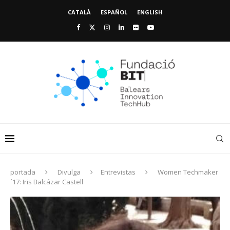
CATALÀ
ESPAÑOL
ENGLISH
portada
Divulga
Entrevistas
Women Techmaker
´17: Iris Balcázar Castell