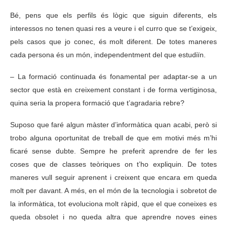
Bé, pens que els perfils és lògic que siguin diferents, els
interessos no tenen quasi res a veure i el curro que se t’exigeix,
pels casos que jo conec, és molt diferent. De totes maneres
cada persona és un món, independentment del que estudiïn.
– La formació continuada és fonamental per adaptar-se a un
sector que està en creixement constant i de forma vertiginosa,
quina seria la propera formació que t’agradaria rebre?
Suposo que faré algun màster d’informàtica quan acabi, però si
trobo alguna oportunitat de treball de que em motivi més m’hi
ficaré sense dubte. Sempre he preferit aprendre de fer les
coses que de classes teòriques on t’ho expliquin. De totes
maneres vull seguir aprenent i creixent que encara em queda
molt per davant. A més, en el món de la tecnologia i sobretot de
la informàtica, tot evoluciona molt ràpid, que el que coneixes es
queda obsolet i no queda altra que aprendre noves eines