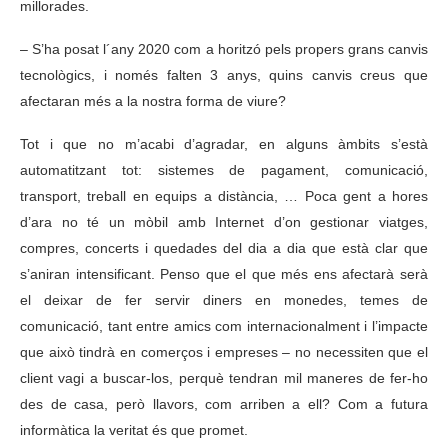
millorades.
– S’ha posat l´any 2020 com a horitzó pels propers grans canvis
tecnològics, i només falten 3 anys, quins canvis creus que
afectaran més a la nostra forma de viure?
Tot i que no m’acabi d’agradar, en alguns àmbits s’està
automatitzant tot: sistemes de pagament, comunicació,
transport, treball en equips a distància, … Poca gent a hores
d’ara no té un mòbil amb Internet d’on gestionar viatges,
compres, concerts i quedades del dia a dia que està clar que
s’aniran intensificant. Penso que el que més ens afectarà serà
el deixar de fer servir diners en monedes, temes de
comunicació, tant entre amics com internacionalment i l’impacte
que això tindrà en comerços i empreses – no necessiten que el
client vagi a buscar-los, perquè tendran mil maneres de fer-ho
des de casa, però llavors, com arriben a ell? Com a futura
informàtica la veritat és que promet.