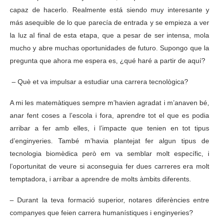
capaz de hacerlo. Realmente está siendo muy interesante y
más asequible de lo que parecía de entrada y se empieza a ver
la luz al final de esta etapa, que a pesar de ser intensa, mola
mucho y abre muchas oportunidades de futuro. Supongo que la
pregunta que ahora me espera es, ¿qué haré a partir de aquí?
– Què et va impulsar a estudiar una carrera tecnològica?
A mi les matemàtiques sempre m’havien agradat i m’anaven bé,
anar fent coses a l’escola i fora, aprendre tot el que es podia
arribar a fer amb elles, i l’impacte que tenien en tot tipus
d’enginyeries. També m’havia plantejat fer algun tipus de
tecnologia biomèdica però em va semblar molt específic, i
l’oportunitat de veure si aconseguia fer dues carreres era molt
temptadora, i arribar a aprendre de molts àmbits diferents.
– Durant la teva formació superior, notares diferències entre
companyes que feien carrera humanístiques i enginyeries?