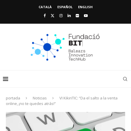
CATALÀ
ESPAÑOL
ENGLISH
portada
Noticias
VI KikiriTIC: “Da el salto a la venta
online, ¡no te quedes atrás!”