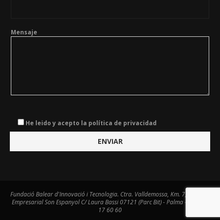
Mensaje
He leido y acepto la política de privacidad
Fundació Balear d'Innovació i Tecnologia. Ctra. Valldemossa, Km. 7,4. Centre
Empresarial Son Espanyol C/ Laura Bassi 07121 (Parc Bit) - Palma - Tel. 971
17 60 60