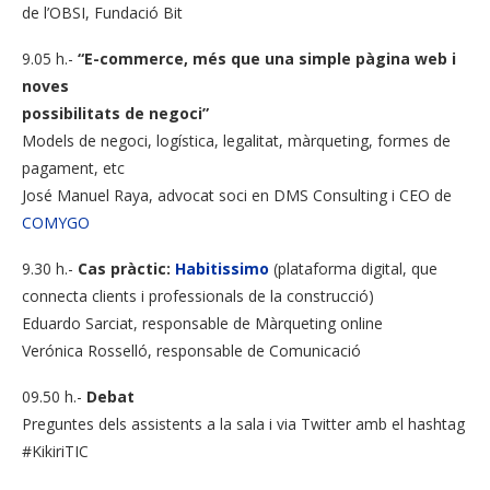
de l’OBSI, Fundació Bit
9.05 h.-
“E-commerce, més que una simple pàgina web i
noves
possibilitats de negoci”
Models de negoci, logística, legalitat, màrqueting, formes de
pagament, etc
José Manuel Raya, advocat soci en DMS Consulting i CEO de
COMYGO
9.30 h.-
Cas pràctic:
Habitissimo
(plataforma digital, que
connecta clients i professionals de la construcció)
Eduardo Sarciat, responsable de Màrqueting online
Verónica Rosselló, responsable de Comunicació
09.50 h.-
Debat
Preguntes dels assistents a la sala i via Twitter amb el hashtag
#KikiriTIC