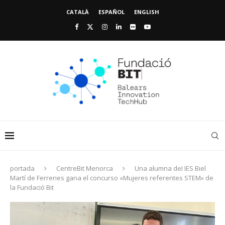
CATALÀ
ESPAÑOL
ENGLISH
portada
CentreBit Menorca
Una alumna deI IES Biel
Martí de Ferreries gana el concurso «Mujeres referentes STEM» de
la Fundació Bit