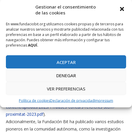
científicas y tecnólogas de prestigio a lo largo de la historia y
Gestionar el consentimiento
en el presente, con el objetivo de hacer visible su tarea y crear
de las cookies
referentes femeninos próximos para incentivar las
En www.fundaciobit.org utilizamos cookies propias y de terceros para
vocaciones STEM.
analizar nuestros servicios y mostrarte publicidad relacionada con tus
La exposición la puede solicitar cualquier centro educativo de
preferencias en base a un perfil elaborado a partir de tus hábitos de
navegación. Puedes obtener más información y configurar tus
las Islas Baleares, pero está especialmente dirigida a los
preferencias
AQUÍ.
estudiantes de 1.º a 4.º de ESO, mediante formulario:
https://ja.cat/exposicioitinerantdones . Más información aquí:
ACEPTAR
https://www.fundaciobit.org/material-didactic-alineat-amb-la-
lomloe-per-les-vocacions-stem-a-labast-dels-centres-
DENEGAR
educatius/
. Los centros que acojan la exposición también
podrán participar al Concurso Mujeres Referentes STEM hasta
VER PREFERENCIAS
el 24 de mayo de 2024, (consultar las bases aquí:
https://www.fundaciobit.org/wp-
Política de cookies
Declaración de privacidad
Impressum
content/uploads/2023/11/bases-concurs-referents-stem-
proximitat-2023.pdf
).
Adicionalmente, la Fundación Bit ha publicado varios estudios
pioneros en la comunidad autónoma, como la investigación