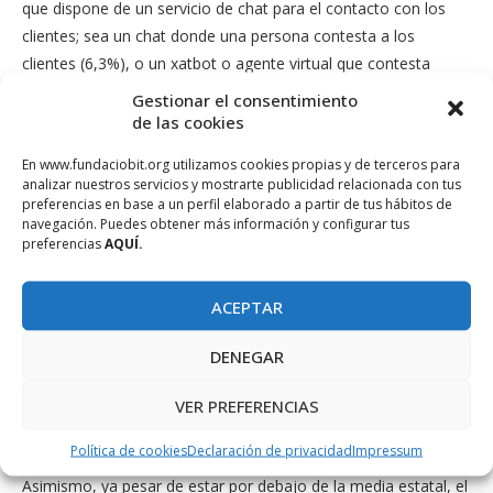
que dispone de un servicio de chat para el contacto con los
clientes; sea ​​un chat donde una persona contesta a los
clientes (6,3%), o un xatbot o agente virtual que contesta
directamente a los clientes (3%).
Gestionar el consentimiento
de las cookies
Las micropymes, empresas de menos de 10 trabajadores, que
suponen un 95% del total de las empresas en Baleares, están
En www.fundaciobit.org utilizamos cookies propias y de terceros para
analizar nuestros servicios y mostrarte publicidad relacionada con tus
en general por debajo de la media estatal en todos los
preferencias en base a un perfil elaborado a partir de tus hábitos de
indicadores analizados sobre uso de las TIC; y estas empresas
navegación. Puedes obtener más información y configurar tus
preferencias
AQUÍ.
en Balears disponen menos de ordenador, conexión a internet
o sistemas de seguridad; interactúan menos con la
administración electrónica y compran menos servicios de
ACEPTAR
cloud que en el resto del estado. Además, mientras el 28,8%
DENEGAR
de las empresas a nivel estatal tienen página web, en Balears
la cifra es 8 puntos inferior (20,8%), muy lejos también del uso
VER PREFERENCIAS
que se hace en empresas de más de 10 trabajadores donde
está por encima del 80%.
Política de cookies
Declaración de privacidad
Impressum
Asimismo, ya pesar de estar por debajo de la media estatal, el