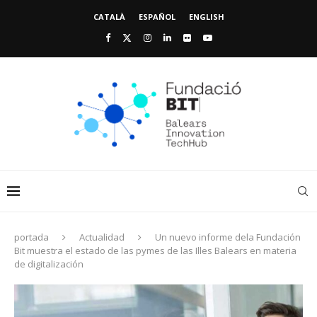
CATALÀ
ESPAÑOL
ENGLISH
portada
Actualidad
Un nuevo informe dela Fundación
Bit muestra el estado de las pymes de las Illes Balears en materia
de digitalización