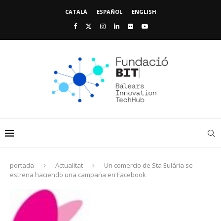
CATALÀ
ESPAÑOL
ENGLISH
portada
Actualitat
Un comercio de Sta Eulària se
estrena haciendo una campaña en Facebook