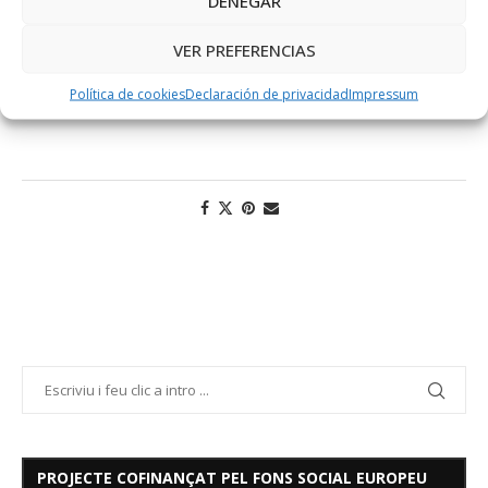
DENEGAR
la manera d’analitzar-la, de veure-la.
VER PREFERENCIAS
Política de cookies
Declaración de privacidad
Impressum
PROJECTE COFINANÇAT PEL FONS SOCIAL EUROPEU