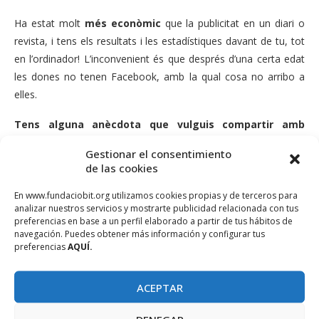
Ha estat molt
més econòmic
que la publicitat en un diari o
revista, i tens els resultats i les estadístiques davant de tu, tot
en l’ordinador! L’inconvenient és que després d’una certa edat
les dones no tenen Facebook, amb la qual cosa no arribo a
elles.
Tens alguna anècdota que vulguis compartir amb
altres empresaris?
Gestionar el consentimiento
de las cookies
No és una anècdota meva, però ho vaig llegir fa poc i em va
fer molta gràcia. L’optimisme,
qüestió d’actitud
: dos
En www.fundaciobit.org utilizamos cookies propias y de terceros para
venedors de moda íntima arriben a una regió inhòspita enviats
analizar nuestros servicios y mostrarte publicidad relacionada con tus
preferencias en base a un perfil elaborado a partir de tus hábitos de
per les seves respectives empreses, i ambdós descobrixen
navegación. Puedes obtener más información y configurar tus
amb sorpresa que els habitants d’aquest país no utilitzen roba
preferencias
AQUÍ.
interior. Els dos corren a enviar un telegrama a les seves
companyies. El primer diu “gens que fer aquí, no usen roba
ACEPTAR
interior”. L’altre escriu “increïble oportunitat, aquí encara no fan
servir roba interior”. La situació és la mateixa, el que difereix és