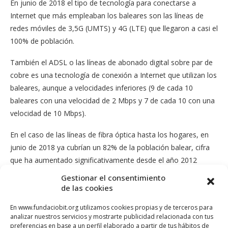
En junio de 2018 el tipo de tecnología para conectarse a
Internet que más empleaban los baleares son las líneas de
redes móviles de 3,5G (UMTS) y 4G (LTE) que llegaron a casi el
100% de población.
También el ADSL o las líneas de abonado digital sobre par de
cobre es una tecnología de conexión a Internet que utilizan los
baleares, aunque a velocidades inferiores (9 de cada 10
baleares con una velocidad de 2 Mbps y 7 de cada 10 con una
velocidad de 10 Mbps).
En el caso de las líneas de fibra óptica hasta los hogares, en
junio de 2018 ya cubrían un 82% de la población balear, cifra
que ha aumentado significativamente desde el año 2012
donde esta tecnología tenía un despliegue casi nulo en las Illes
Gestionar el consentimiento
Balears.
de las cookies
En cuanto a la velocidad, en los últimos 2 años la cobertura
En www.fundaciobit.org utilizamos cookies propias y de terceros para
analizar nuestros servicios y mostrarte publicidad relacionada con tus
por velocidad superior o igual a 100 Mbps ha aumentado un
preferencias en base a un perfil elaborado a partir de tus hábitos de