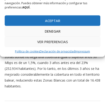
12% en las Illes Balears, llegando a cubrir el 86% de la
navegación. Puedes obtener más información y configurar tus
preferencias
AQUÍ.
población. Si se compara este dato con el del año 2012, se
observa que esta velocidad de 100 Mbps todavía llegaba solo
a casi la mitad de la población, un 47%.
ACEPTAR
En relación con velocidades más lentas, un 87% de ciudadanos
DENEGAR
baleares pueden conectarse a una velocidad superior o igual a
30 Mbps, un 93% a 10 Mbps y un 98,6% a 2 Mbps.
VER PREFERENCIAS
Además, la población que reside en Zonas Blancas, es decir,
Política de cookies
Declaración de privacidad
Impressum
zonas donde no llega una cobertura igual o superior a los 30
Mbps es de un 1,5%, cuando 3 años antes era del 23%
(252.934 habitantes). Por lo tanto, en los últimos 3 años se ha
mejorado considerablemente la cobertura en todo el territorio
balear, reduciendo estas Zonas Blancas con un total de 16.438
habitantes.