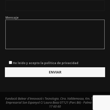
Mensaje
He leido y acepto la política de privacidad
Fundació Balear d'Innovació i Tecnologia. Ctra. Valldemossa, Km. 7,4. Centre
Empresarial Son Espanyol C/ Laura Bassi 07121 (Parc Bit) - Palma - Tel. 971
17 60 60