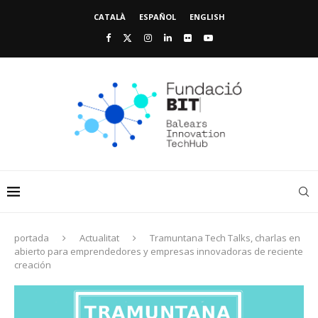
CATALÀ
ESPAÑOL
ENGLISH
portada
Actualitat
Tramuntana Tech Talks, charlas en
abierto para emprendedores y empresas innovadoras de reciente
creación