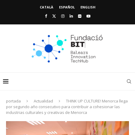
CATALÀ
ESPAÑOL
ENGLISH
portada
Actualidad
THINK UP CULTURE! Menorca llega
por segundo año consecutivo para contribuir a cohesionar las
industrias culturales y creativas de Menorca