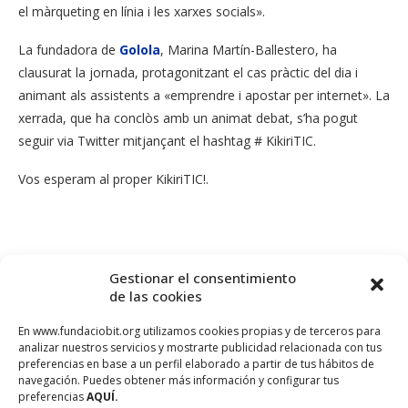
el màrqueting en línia i les xarxes socials».
La fundadora de
Golola
, Marina Martín-Ballestero, ha
clausurat la jornada, protagonitzant el cas pràctic del dia i
animant als assistents a «emprendre i apostar per internet». La
xerrada, que ha conclòs amb un animat debat, s’ha pogut
seguir via Twitter mitjançant el hashtag # KikiriTIC.
Vos esperam al proper KikiriTIC!.
Gestionar el consentimiento
de las cookies
En www.fundaciobit.org utilizamos cookies propias y de terceros para
analizar nuestros servicios y mostrarte publicidad relacionada con tus
preferencias en base a un perfil elaborado a partir de tus hábitos de
navegación. Puedes obtener más información y configurar tus
preferencias
AQUÍ.