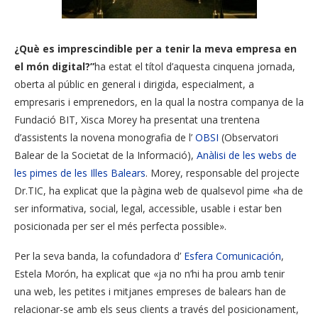
¿Què es imprescindible per a tenir la meva empresa en
el món digital?”
ha estat el títol d’aquesta cinquena jornada,
oberta al públic en general i dirigida, especialment, a
empresaris i emprenedors, en la qual la nostra companya de la
Fundació BIT, Xisca Morey ha presentat una trentena
d’assistents la novena monografia de l’
OBSI
(Observatori
Balear de la Societat de la Informació),
Anàlisi de les webs de
les pimes de les Illes Balears
.
Morey, responsable del projecte
Dr.TIC, ha explicat que la pàgina web de qualsevol pime «ha de
ser informativa, social, legal, accessible, usable i estar ben
posicionada per ser el més perfecta possible».
Per la seva banda, la cofundadora d’
Esfera Comunicación
,
Estela Morón, ha explicat que «ja no n’hi ha prou amb tenir
una web, les petites i mitjanes empreses de balears han de
relacionar-se amb els seus clients a través del posicionament,