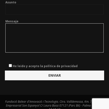
Asunto
Mensaje
He leido y acepto la política de privacidad
Fundació Balear d'Innovació i Tecnologia. Ctra. Valldemossa, Km. 7,4. Centre
Empresarial Son Espanyol C/ Laura Bassi 07121 (Parc Bit) - Palma - Tel. 971