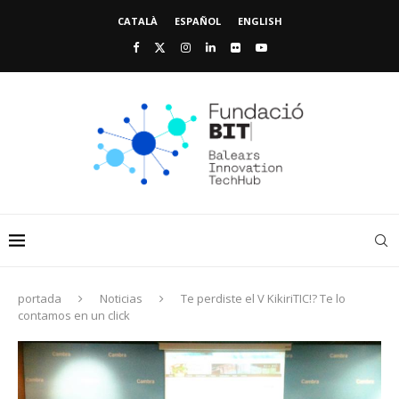
CATALÀ
ESPAÑOL
ENGLISH
portada
Noticias
Te perdiste el V KikiriTIC!? Te lo
contamos en un click