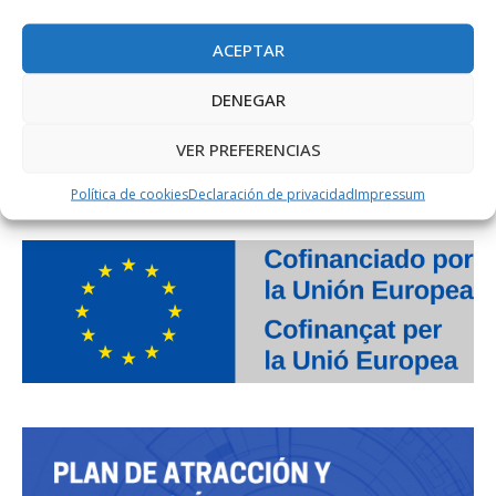
ACEPTAR
DENEGAR
VER PREFERENCIAS
PROJECTE COFINANÇAT PEL FONS SOCIAL EUROPEU
Política de cookies
Declaración de privacidad
Impressum