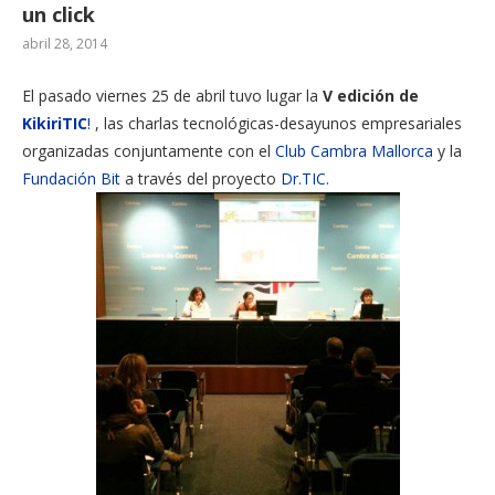
un click
abril 28, 2014
El pasado viernes 25 de abril tuvo lugar la
V edición de
KikiriTIC
!
, las charlas tecnológicas-desayunos empresariales
organizadas conjuntamente con el
Club Cambra Mallorca
y la
Fundación Bit
a través del proyecto
Dr.TIC
.