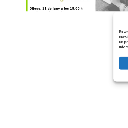
En ww
nuest
un pe
infor