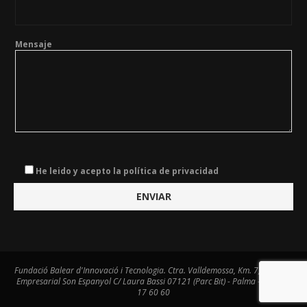
Mensaje
He leido y acepto la política de privacidad
Fundació Balear d'Innovació i Tecnologia. Ctra. Valldemossa, Km. 7,4. Centre
Empresarial Son Espanyol C/ Laura Bassi 07121 (Parc Bit) - Palma - Tel. 971
17 60 60