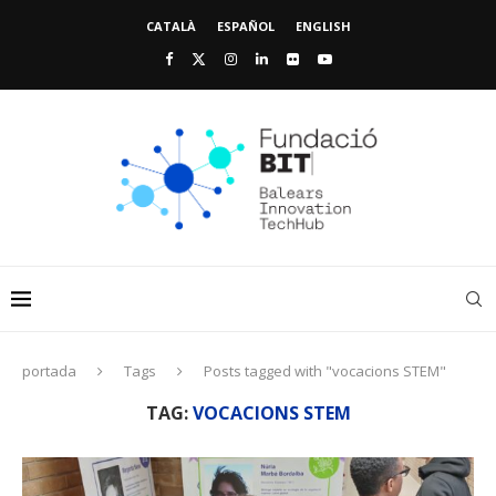
CATALÀ
ESPAÑOL
ENGLISH
portada
Tags
Posts tagged with "vocacions STEM"
TAG:
VOCACIONS STEM