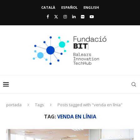
CATALÀ
ESPAÑOL
ENGLISH
portada
Tags
Posts tagged with "venda en línia"
TAG:
VENDA EN LÍNIA