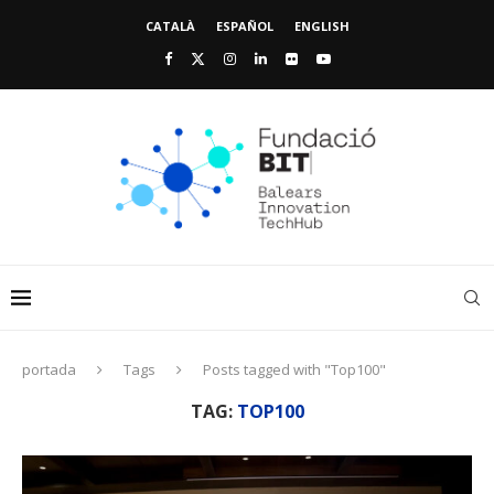
CATALÀ
ESPAÑOL
ENGLISH
portada
Tags
Posts tagged with "Top100"
TAG:
TOP100