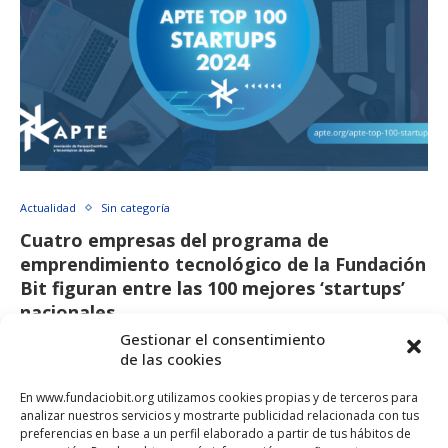
Actualidad
Sin categoría
Cuatro empresas del programa de
emprendimiento tecnológico de la Fundación
Bit figuran entre las 100 mejores ‘startups’
nacionales
Gestionar el consentimiento
diciembre 18, 2024
de las cookies
El listado anual de la Asociación de Parques Científicos y
En www.fundaciobit.org utilizamos cookies propias y de terceros para
Tecnológicos de España (APTE) reúne a las 100 startups más
analizar nuestros servicios y mostrarte publicidad relacionada con tus
…
preferencias en base a un perfil elaborado a partir de tus hábitos de