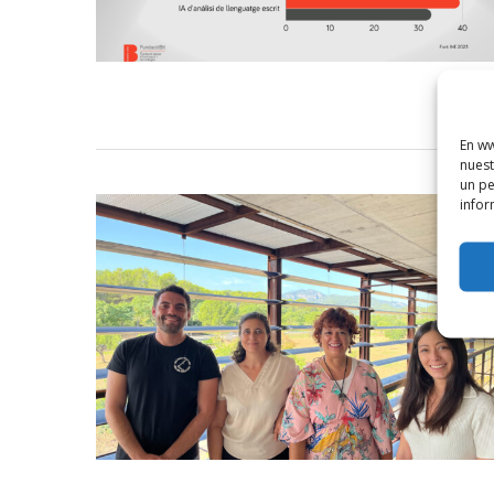
En ww
nuest
un pe
infor