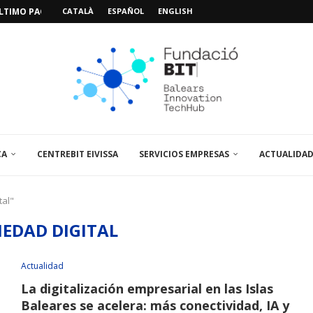
IMO PACIENTE, ÚLTIMA VISITA»...
CATALÀ
ESPAÑOL
ENGLISH
 ABRE UN PUNTO...
 LA AMPLIACIÓN Y MEJORA...
UNA JORNADA SOBRE...
A VISITA EL...
SPAIN UP...
CA
CENTREBIT EIVISSA
SERVICIOS EMPRESAS
ACTUALIDA
tal"
IEDAD DIGITAL
Actualidad
La digitalización empresarial en las Islas
Baleares se acelera: más conectividad, IA y