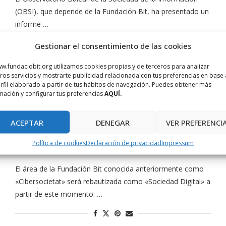
(OBSI), que depende de la Fundación Bit, ha presentado un
informe …
Gestionar el consentimiento de las cookies
w.fundaciobit.org utilizamos cookies propias y de terceros para analizar
ros servicios y mostrarte publicidad relacionada con tus preferencias en base 
rfil elaborado a partir de tus hábitos de navegación. Puedes obtener más
Actualidad
Sociedad Digital
mación y configurar tus preferencias
AQUÍ.
La Fundación Bit anuncia el cambio de
nombre del Área «Cibersocietat» a
ACEPTAR
DENEGAR
VER PREFERENCI
«Sociedad Digital»
Política de cookies
Declaración de privacidad
Impressum
octubre 19, 2023
El área de la Fundación Bit conocida anteriormente como
«Cibersocietat» será rebautizada como «Sociedad Digital» a
partir de este momento. …