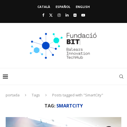
CATALÀ
ESPAÑOL
ENGLISH
portada
Tags
Posts tagged with "SmartCity"
TAG:
SMARTCITY