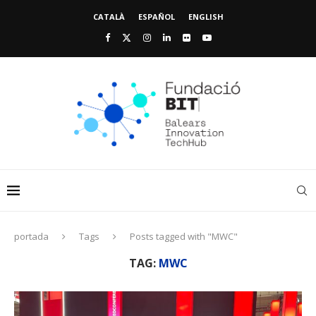
CATALÀ
ESPAÑOL
ENGLISH
portada
Tags
Posts tagged with "MWC"
TAG:
MWC