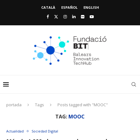
CATALÀ
ESPAÑOL
ENGLISH
portada
Tags
Posts tagged with "MOOC"
TAG:
MOOC
Actualidad
Sociedad Digital