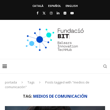
CATALÀ
ESPAÑOL
ENGLISH
portada
Tags
Posts tagged with "medios de
comunicación"
TAG:
MEDIOS DE COMUNICACIÓN