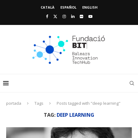
CATALÀ
ESPAÑOL
ENGLISH
portada
Tags
Posts tagged with "deep learning"
TAG:
DEEP LEARNING