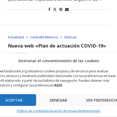
Actualidad
CentreBit Menorca
Noticias
Nueva web «Plan de actuación COVID-19»
junio 8, 2020
Gestionar el consentimiento de las cookies
La Fundació Bit, com a entitat gestora del ParcBit i del
CentreBit, ha llançat la pàgina web
w.fundaciobit.org utilizamos cookies propias y de terceros para analizar
ros servicios y mostrarte publicidad relacionada con tus preferencias en base 
https://coronavirus.parcbit.es per difondre …
rfil elaborado a partir de tus hábitos de navegación. Puedes obtener más
mación y configurar tus preferencias
AQUÍ.
ACEPTAR
DENEGAR
VER PREFERENCI
Política de cookies
Declaración de privacidad
Impressum