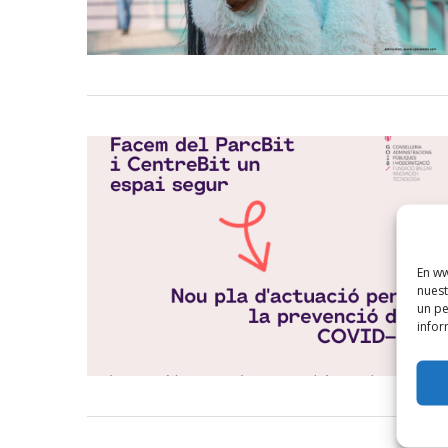
En ww
nuest
un pe
infor