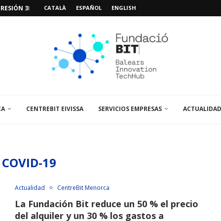
RESIÓN 3D PARA...
CATALÀ
ESPAÑOL
ENGLISH
VIDEOJUEGOS: «MISSIÓN POSIDÓNIA PRO»
IMO PACIENTE, ÚLTIMA VISITA»...
 ABRE UN PUNTO...
 LA AMPLIACIÓN Y MEJORA...
UNA JORNADA SOBRE...
A VISITA EL...
CA
CENTREBIT EIVISSA
SERVICIOS EMPRESAS
ACTUALIDA
:
COVID-19
Actualidad
CentreBit Menorca
La Fundación Bit reduce un 50 % el precio
del alquiler y un 30 % los gastos a