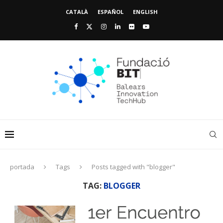
CATALÀ
ESPAÑOL
ENGLISH
portada
Tags
Posts tagged with "blogger"
TAG:
BLOGGER