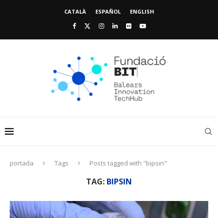
CATALÀ
ESPAÑOL
ENGLISH
portada
Tags
Posts tagged with "bipsin"
TAG:
BIPSIN