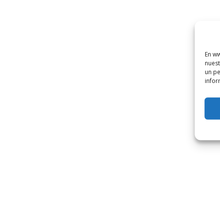
En ww
nuest
un pe
infor