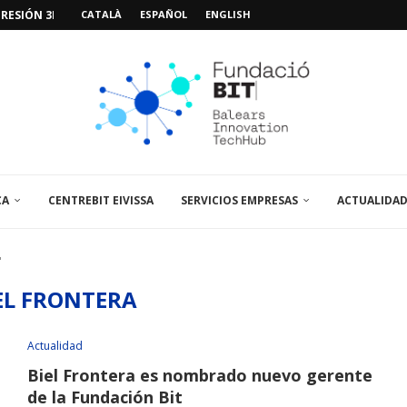
RESIÓN 3D PARA...
CATALÀ
ESPAÑOL
ENGLISH
VIDEOJUEGOS: «MISSIÓN POSIDÓNIA PRO»
IMO PACIENTE, ÚLTIMA VISITA»...
 ABRE UN PUNTO...
 LA AMPLIACIÓN Y MEJORA...
UNA JORNADA SOBRE...
A VISITA EL...
CA
CENTREBIT EIVISSA
SERVICIOS EMPRESAS
ACTUALIDA
"
EL FRONTERA
Actualidad
Biel Frontera es nombrado nuevo gerente
de la Fundación Bit