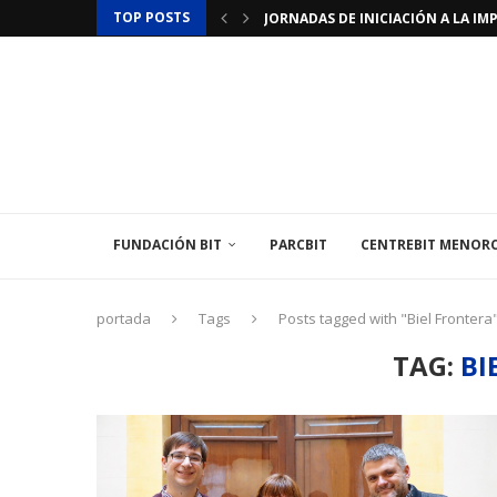
TOP POSTS
JORNADAS DE INICIACIÓN A LA IMP
JORNADAS DE PROGRAMACIÓN DE 
LAMINAR PHARMA ANUNCIA EL «ÚLT
TÉCNICO/A MEDIOAMBIENTAL
EL INSTITUT BALEAR DE L’ENERGIA
EL CENTREBIT MENORCA INAUGURA
LA FUNDACIÓN BIT PARTICIPA EN 
LA EMBAJADA DE FRANCIA EN ESPAÑ
FUNDACIÓN BIT
PARCBIT
CENTREBIT MENOR
portada
Tags
Posts tagged with "Biel Frontera
TAG:
BI