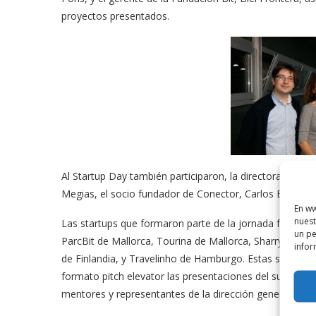
proyectos presentados.
Al Startup Day también participaron, la directora del p
Megias, el socio fundador de Conector, Carlos Blanco
En ww
nuest
Las startups que formaron parte de la jornada fueron:
un pe
ParcBit de Mallorca, Tourina de Mallorca, SharryUp y 
infor
de Finlandia, y Travelinho de Hamburgo. Estas startups 
formato pitch elevator las presentaciones del suyos pr
mentores y representantes de la dirección general de I