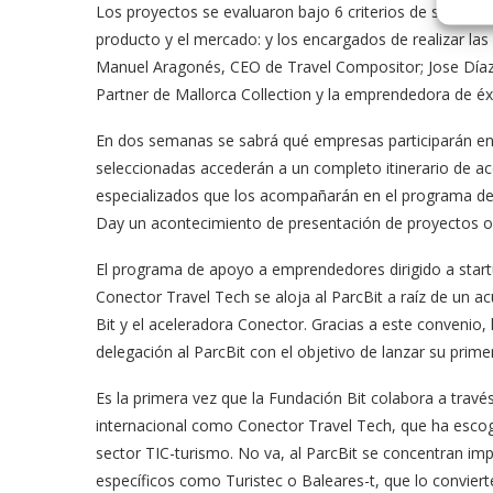
Los proyectos se evaluaron bajo 6 criterios de selección: 
producto y el mercado: y los encargados de realizar las
Manuel Aragonés, CEO de Travel Compositor; Jose Díaz
Partner de Mallorca Collection y la emprendedora de é
En dos semanas se sabrá qué empresas participarán en l
seleccionadas accederán a un completo itinerario de a
especializados que los acompañarán en el programa de fo
Day un acontecimiento de presentación de proyectos or
El programa de apoyo a emprendedores dirigido a startup
Conector Travel Tech se aloja al ParcBit a raíz de un 
Bit y el aceleradora Conector. Gracias a este convenio
delegación al ParcBit con el objetivo de lanzar su prim
Es la primera vez que la Fundación Bit colabora a trav
internacional como Conector Travel Tech, que ha escogi
sector TIC-turismo. No va, al ParcBit se concentran im
específicos como Turistec o Baleares-t, que lo convier