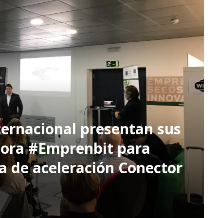
ternacional presentan sus
dora #Emprenbit para
a de aceleración Conector