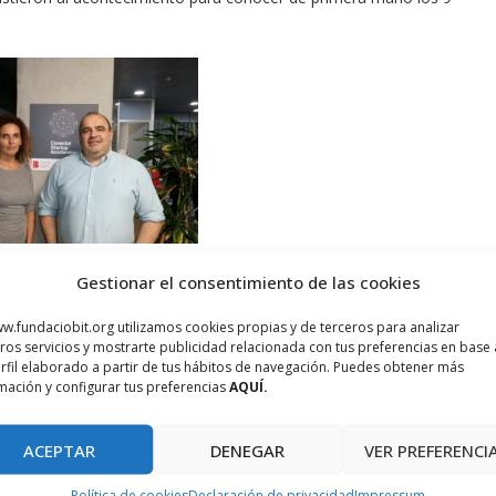
rograma y socia co-fundadora de Conector Travel Tech, Celia
Gestionar el consentimiento de las cookies
, y Quino Fernández CEO también de Conector.
w.fundaciobit.org utilizamos cookies propias y de terceros para analizar
ros servicios y mostrarte publicidad relacionada con tus preferencias en base 
 CloudHotelier y MyBooking del CentreBit Menorca, Driveando del
rfil elaborado a partir de tus hábitos de navegación. Puedes obtener más
Spain4wedding de Barcelona, Triplist.me de Valencia, WoWonders
mación y configurar tus preferencias
AQUÍ.
pre-seleccionadas tuvieron la oportunidad de realizar en
oyectos frente a un jurado formado por inversores privados,
ACEPTAR
DENEGAR
VER PREFERENCI
nnovación y Búsqueda y del Gobierno de las Islas Baleares.
Política de cookies
Declaración de privacidad
Impressum