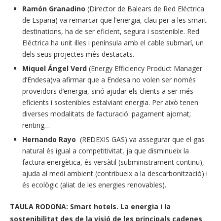
Ramón Granadino
(Director de Balears de Red Eléctrica
de España) va remarcar que l’energia, clau per a les smart
destinations, ha de ser eficient, segura i sostenible. Red
Eléctrica ha unit illes i península amb el cable submarí, un
dels seus projectes més destacats.
Miquel Ángel Verd
(Energy Efficiency Product Manager
d’Endesa)va afirmar que a Endesa no volen ser només
proveïdors d’energia, sinó ajudar els clients a ser més
eficients i sostenibles estalviant energia. Per això tenen
diverses modalitats de facturació: pagament ajornat;
renting…
Hernando Rayo
(REDEXIS GAS) va assegurar que el gas
natural és igual a competitivitat, ja que disminueix la
factura energètica, és versàtil (subministrament continu),
ajuda al medi ambient (contribueix a la descarbonització) i
és ecològic (aliat de les energies renovables).
TAULA RODONA: Smart hotels. La energia i la
sostenibilitat des de la visió de les principals cadenes