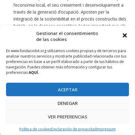
l’economia local, el seu creixement i desenvolupament a
través de la generació d’ocupació. Aposten per la
integració de la sostenibilitat en el procés constructiu dels
hotels, on la despesa energètica és tan important que els
proveïdors han de convertir-se en socis. En Melià s’escolta
Gestionar el consentimiento
de las cookies
als clients, consideren internet no només una plataforma
on aquests es queixen, sinó com una oportunitat per fer-
En www.fundaciobit.org utilizamos cookies propias y de terceros para
los partícips del negoci, donar idees…
analizar nuestros servicios y mostrarte publicidad relacionada con tus
preferencias en base a un perfil elaborado a partir de tus hábitos de
Manuel Molina
(Director Hosteltur) considera que cal
navegación. Puedes obtener más información y configurar tus
entendre la sostenibilitat de manera completa, no només
preferencias
AQUÍ.
com a energia, … també el seu impacte en l’economia
local.
ACEPTAR
SMART INNOVATION: Casos d’èxit. Noves tecnologies,
DENEGAR
sistemes de gestió intel·ligent per a la millora de l’energia
elèctrica i la sostenibilitat. Aplicació de solucions TIC.
VER PREFERENCIAS
Mobilitat eficient.
Política de cookies
Declaración de privacidad
Impressum
Mauricio Socias
(CEO&Founder Mallorca Wifi)ens va