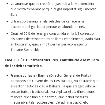
Va anunciar que es crearà un gas hub a la Mediterrània i
que s’està treballant perquè el gas importat sigui mercat
lliure.
El transport marítim i els vehicles de carretera han
d’apostar pel gas liquat perquè és abundant i net.
Quasi el 50% de l’energia consumida en la UE correspon
als canvis de temperatura en llars i establiments, dada clau
en hostaleria, queda molt per fer per aconseguir un
Turisme Sostenible
CASOS D’ ÈXIT: Infraestructures. Contribució a la millora
de l’activitat turística.
Francisco Javier Ramis
(Director General de Ports i
Aeroports del Govern de les Illes Balears) va destacar que
el sector nàutic és clau a Balears, ja que afegeix valor al
sector turístic tradicional, i va explicar el pla d’inversions i
millores que s’han dut a terme, que inclou mesures
mediambientals, sostenibles, d’e-administració, etc…