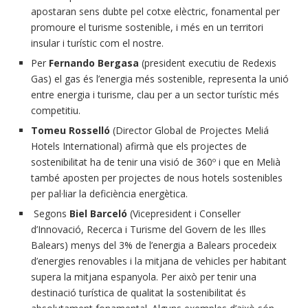
apostaran sens dubte pel cotxe elèctric, fonamental per
promoure el turisme sostenible, i més en un territori
insular i turístic com el nostre.
Per
Fernando Bergasa
(president executiu de Redexis
Gas) el gas és l’energia més sostenible, representa la unió
entre energia i turisme, clau per a un sector turístic més
competitiu.
Tomeu Rosselló
(Director Global de Projectes Meliá
Hotels International) afirmà que els projectes de
sostenibilitat ha de tenir una visió de 360º i que en Melià
també aposten per projectes de nous hotels sostenibles
per pal·liar la deficiència energètica.
Segons
Biel Barceló
(Vicepresident i Conseller
d’Innovació, Recerca i Turisme del Govern de les Illes
Balears) menys del 3% de l’energia a Balears procedeix
d’energies renovables i la mitjana de vehicles per habitant
supera la mitjana espanyola. Per això per tenir una
destinació turística de qualitat la sostenibilitat és