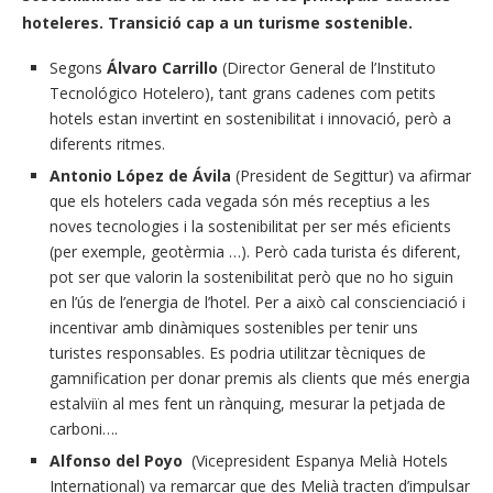
hoteleres. Transició cap a un turisme sostenible.
Segons
Álvaro Carrillo
(Director General de l’Instituto
Tecnológico Hotelero), tant grans cadenes com petits
hotels estan invertint en sostenibilitat i innovació, però a
diferents ritmes.
Antonio López de Ávila
(President de Segittur) va afirmar
que els hotelers cada vegada són més receptius a les
noves tecnologies i la sostenibilitat per ser més eficients
(per exemple, geotèrmia …). Però cada turista és diferent,
pot ser que valorin la sostenibilitat però que no ho siguin
en l’ús de l’energia de l’hotel. Per a això cal conscienciació i
incentivar amb dinàmiques sostenibles per tenir uns
turistes responsables. Es podria utilitzar tècniques de
gamnification per donar premis als clients que més energia
estalviïn al mes fent un rànquing, mesurar la petjada de
carboni….
Alfonso del Poyo
(Vicepresident Espanya Melià Hotels
International) va remarcar que des Melià tracten d’impulsar