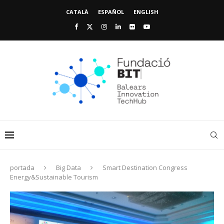
CATALÀ
ESPAÑOL
ENGLISH
portada
Big Data
Smart Destination Congress
Energy&Sustainable Tourism