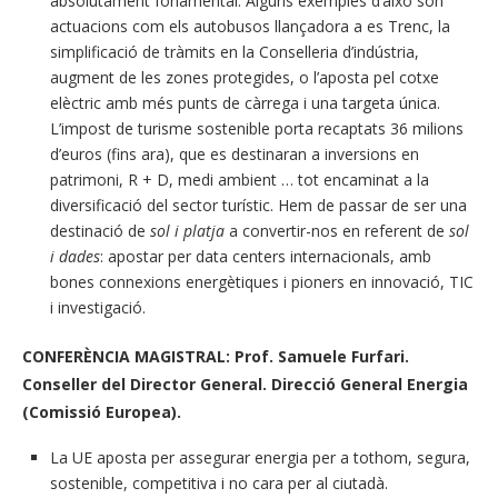
absolutament fonamental. Alguns exemples d’això són
actuacions com els autobusos llançadora a es Trenc, la
simplificació de tràmits en la Conselleria d’indústria,
augment de les zones protegides, o l’aposta pel cotxe
elèctric amb més punts de càrrega i una targeta única.
L’impost de turisme sostenible porta recaptats 36 milions
d’euros (fins ara), que es destinaran a inversions en
patrimoni, R + D, medi ambient … tot encaminat a la
diversificació del sector turístic. Hem de passar de ser una
destinació de
sol i platja
a convertir-nos en referent de
sol
i dades
: apostar per data centers internacionals, amb
bones connexions energètiques i pioners en innovació, TIC
i investigació.
CONFERÈNCIA MAGISTRAL: Prof. Samuele Furfari.
Conseller del Director General. Direcció General Energia
(Comissió Europea).
La UE aposta per assegurar energia per a tothom, segura,
sostenible, competitiva i no cara per al ciutadà.