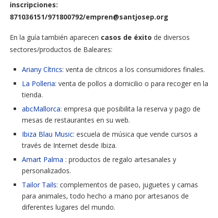
inscripciones:
871036151/971800792/empren@santjosep.org
En la guía también aparecen
casos de éxito
de diversos
sectores/productos de Baleares:
Ariany Cítrics:
venta de cítricos a los consumidores finales.
La Polleria:
venta de pollos a domicilio o para recoger en la
tienda.
abcMallorca:
empresa que posibilita la reserva y pago de
mesas de restaurantes en su web.
Ibiza Blau Music:
escuela de música que vende cursos a
través de Internet desde Ibiza.
Amart Palma :
productos de regalo artesanales y
personalizados.
Tailor Tails:
complementos
de paseo
, juguetes
y
camas
para animales,
todo hecho
a mano
por
artesanos
de
diferentes
lugares del
mundo.