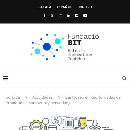
CATALÀ
ESPAÑOL
ENGLISH
portada
Actividades
Sant Josep en Red: Jornadas de
Promoción Empresarial y networking