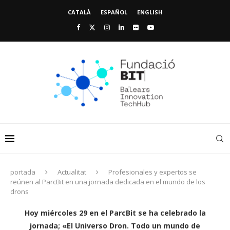
CATALÀ
ESPAÑOL
ENGLISH
portada
Actualitat
Profesionales y expertos se
reúnen al ParcBit en una jornada dedicada en el mundo de los
drons
Hoy miércoles 29 en el ParcBit se ha celebrado la
jornada; «El Universo Dron. Todo un mundo de