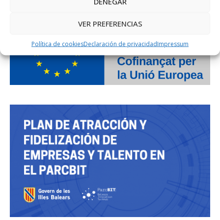
DENEGAR
VER PREFERENCIAS
Política de cookies
Declaración de privacidad
Impressum