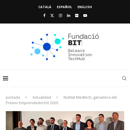
CATALÀ
ESPAÑOL
ENGLISH
portada
Actualidad
NuMat Medtech, ganadora del
Premio EmprendedorXXI 2020