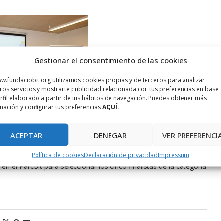
Gestionar el consentimiento de las cookies
w.fundaciobit.org utilizamos cookies propias y de terceros para analizar
ros servicios y mostrarte publicidad relacionada con tus preferencias en base 
rfil elaborado a partir de tus hábitos de navegación. Puedes obtener más
mación y configurar tus preferencias
AQUÍ.
tado sus proyectos a la Incubadora de empresas del ParcBit.
ACEPTAR
DENEGAR
VER PREFERENCI
o por miembros del Instituto de Innovación Empresarial (IDI),
Política de cookies
Declaración de privacidad
Impressum
n el ParcBit para seleccionar los cinco finalistas de la categoría