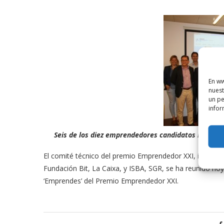
En ww
nuest
un pe
infor
Seis de los diez emprendedores candidatos han ges
El comité técnico del premio Emprendedor XXI, integrad
Fundación Bit, La Caixa, y ISBA, SGR, se ha reunido hoy e
‘Emprendes’ del Premio Emprendedor XXI.